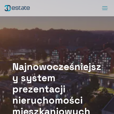
Menu
www.3destate.pl
ArrowRightLong
DEMO
SocialLinkedIn
SocialFacebook
SocialYoutube
SocialSpotify
SocialApplePodcast
Najnowocześniejsz
y system
prezentacji
nieruchomości
mieszkaniowych