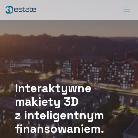
Menu
www.3destate.pl
ArrowRightLong
DEMO
SocialLinkedIn
SocialFacebook
SocialYoutube
SocialSpotify
SocialApplePodcast
Interaktywne
makiety 3D
z inteligentnym
finansowaniem.