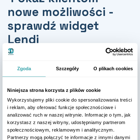
nowe możliwości -
sprawdź widget
Lendi
Narzędzia doradców finansowych teraz
w rękach klientów. Klienci mogą
błyskawicznie oszacować swoją
Zgoda
Szczegóły
O plikach cookies
zdolność kredytową i wyliczyć wysokość
raty kredytu oraz sprawdzić możliwości
w różnych bankach. Znalezienie
Niniejsza strona korzysta z plików cookie
najlepszej opcji łatwiejsze niż
Wykorzystujemy pliki cookie do spersonalizowania treści
kiedykolwiek wcześniej. Zobacz jak to
i reklam, aby oferować funkcje społecznościowe i
działa.
analizować ruch w naszej witrynie. Informacje o tym, jak
korzystasz z naszej witryny, udostępniamy partnerom
społecznościowym, reklamowym i analitycznym.
Partnerzy mogą połączyć te informacje z innymi danymi