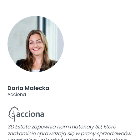
Daria Małecka
An
Acciona
YIT
3D Estate zapewnia nam materiały 3D, które
znakomicie sprawdzają się w pracy sprzedawców