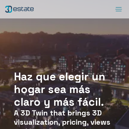
Menu
www.3destate.pl
ArrowRightLong
DEMO
SocialLinkedIn
SocialFacebook
SocialYoutube
SocialSpotify
SocialApplePodcast
Haz que elegir un
hogar sea más
claro y más fácil.
A 3D Twin that brings 3D
visualization, pricing, views