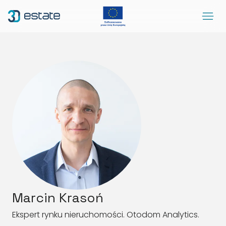
Menu
Rozwiązania
Case Study
O nas
Kontakt
DEMO
Blog
ArrowRightLong
SocialLinkedIn
SocialFacebook
SocialYoutube
PL
Dostępność
Marcin Krasoń
Ekspert rynku nieruchomości. Otodom Analytics.