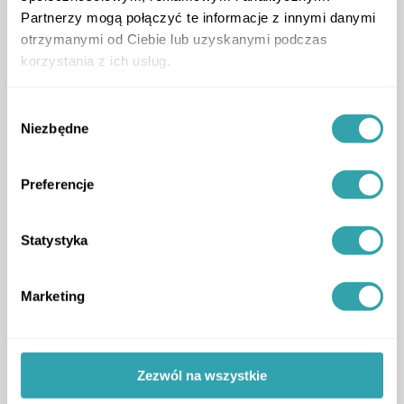
podcast
,
Partnerzy mogą połączyć te informacje z innymi danymi
otrzymanymi od Ciebie lub uzyskanymi podczas
korzystania z ich usług.
Wybór
Niezbędne
zgody
Preferencje
ArrowRightLong
Statystyka
Marketing
1
Zezwól na wszystkie