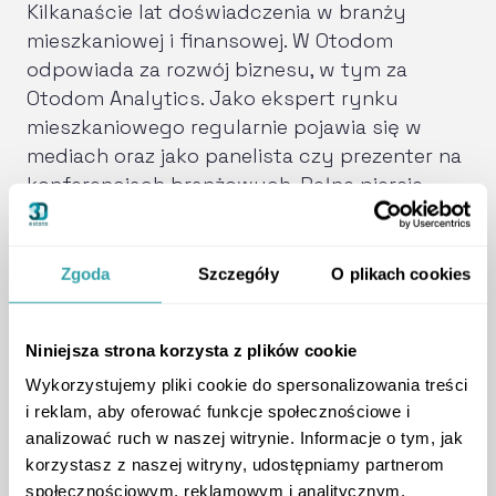
Kilkanaście lat doświadczenia w branży
mieszkaniowej i finansowej. W Otodom
odpowiada za rozwój biznesu, w tym za
Otodom Analytics. Jako ekspert rynku
mieszkaniowego regularnie pojawia się w
mediach oraz jako panelista czy prezenter na
konferencjach branżowych. Pełną piersią
oddycha w górach, lesie, nad morzem, rzeką i
w innych miejscach, gdzie można znaleźć
ciszę i spokój.
Zgoda
Szczegóły
O plikach cookies
Niniejsza strona korzysta z plików cookie
Artykuły autora
Wykorzystujemy pliki cookie do spersonalizowania treści
i reklam, aby oferować funkcje społecznościowe i
analizować ruch w naszej witrynie. Informacje o tym, jak
Deweloperskie inspiracje
korzystasz z naszej witryny, udostępniamy partnerom
Nowe technologie w branży
nieruchomości
społecznościowym, reklamowym i analitycznym.