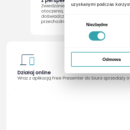
z perspektywy przechodnia
uzyskanymi podczas korzysta
Zwiedzanie terenu inwestycji oraz jej
otoczenia, zapewniając realistyczne
doświadczenie z poziomu
Wybór
przechodnia.
Niezbędne
zgody
Odmowa
Działaj online
Wraz z aplikacją Free Presenter do biura sprzedaży 