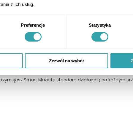
nia z ich usług.
wizualizacje i przydatne dokumenty.
Preferencje
Statystyka
Zezwól na wybór
Z
otrzymujesz Smart Makietę standard działającą na każdym urz