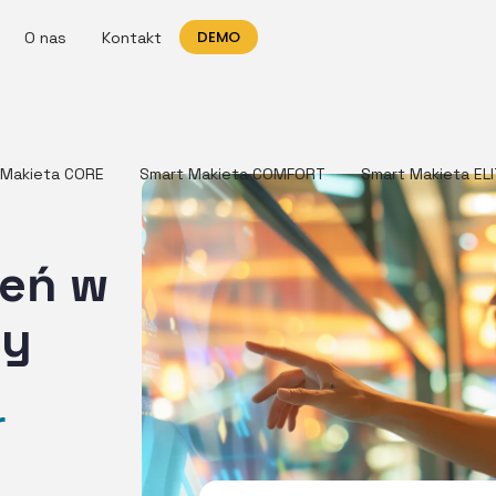
DEMO
O nas
Kontakt
 Makieta CORE
Smart Makieta COMFORT
Smart Makieta EL
eń w
ży
r