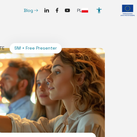
SocialLinkedIn
SocialFacebook
SocialYoutube
ArrowRightLong
PL
Blog
ITE
SM + Free Presenter