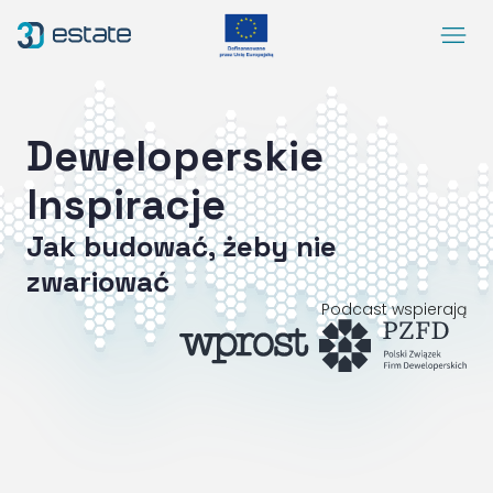
Menu
Rozwiązania
Case Study
Deweloperskie
O nas
Inspiracje
Kontakt
Jak budować, żeby nie
DEMO
zwariować
Blog
ArrowRightLong
Podcast wspierają
SocialLinkedIn
SocialFacebook
SocialYoutube
PL
Dostępność