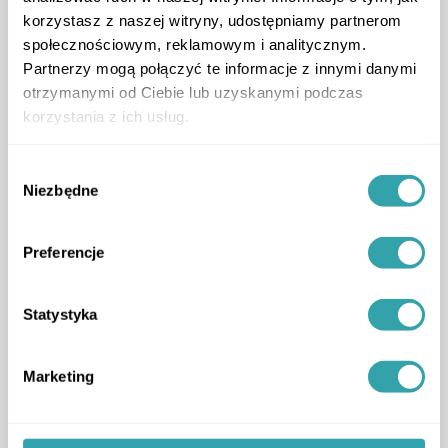
korzystasz z naszej witryny, udostępniamy partnerom
Deweloperskie inspiracje
społecznościowym, reklamowym i analitycznym.
Nowe Życie Starych Murów
Partnerzy mogą połączyć te informacje z innymi danymi
jak deweloperzy tworzą przyszłość,
otrzymanymi od Ciebie lub uzyskanymi podczas
zachowując historię
podcast
,
korzystania z ich usług.
Wybór
Niezbędne
zgody
Preferencje
Statystyka
ArrowRightLong
Marketing
1