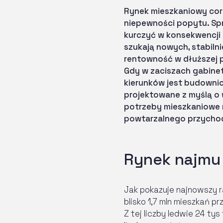
Rynek mieszkaniowy cora
niepewności popytu. Spr
kurczyć w konsekwencji 
szukają nowych, stabiln
rentowność w dłuższej 
Gdy w zaciszach gabine
kierunków jest budowni
projektowane z myślą o 
potrzeby mieszkaniowe 
powtarzalnego przycho
Rynek najmu 
Jak pokazuje najnowszy r
blisko 1,7 mln mieszkań p
Z tej liczby ledwie 24 ty