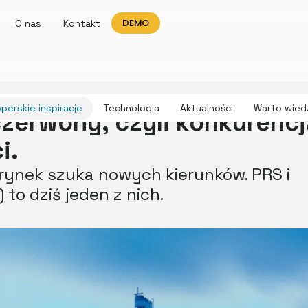
DEMO
O nas
Kontakt
perskie inspiracje
Technologia
Aktualności
Warto wied
czerwony, czyli konkurencj
i.
a rynek szuka nowych kierunków. PRS i
to dziś jeden z nich.