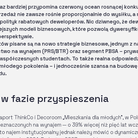
z bardziej przypomina czerwony ocean rosnącej konkure
zedaż nie zawsze rośnie proporcjonalnie do wysiłku, a 
polityk rabatowych deweloperów. Nic dziwnego, że dew
iejszych modeli biznesowych, które pozwolą dywersyfi
perspektywie.
tów pisane są na nowo strategie biznesowe, jednym z 
ctwo na wynajem (PRS/BTR) oraz segment PBSA – pryw
współczesnych studentach. To także realna odpowiedź 
młodego pokolenia – i jednocześnie szansa na budowę 
du.
w fazie przyspieszenia
aport ThinkCo i Decoroom „Mieszkania dla młodych”, w Pol
rzeznaczonych na wynajem — o 39% więcej niż pięć lat wcz
s to najem instytucjonalny jednak należy mówić o dynamic