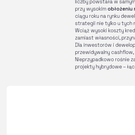
liczby powstała w samym
przy wysokim
obłożeniu
ciągu roku na rynku dewe
strategii nie tylko u tyc
Wciąż wysoki koszty kred
zamiast własności, przyna
Dla inwestorów i dewelo
przewidywalny cashflow,
Nieprzypadkowo rośnie za
projekty hybrydowe – łą