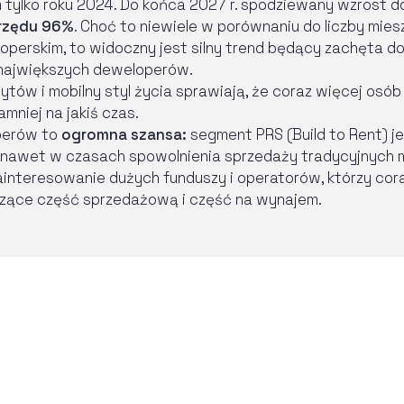
 tylko roku 2024. Do końca 2027 r. spodziewany wzrost 
 rzędu 96%
. Choć to niewiele w porównaniu do liczby mi
loperskim, to widoczny jest silny trend będący zachęta d
h największych deweloperów.
ytów i mobilny styl życia sprawiają, że coraz więcej osó
mniej na jakiś czas.
perów to
ogromna szansa:
segment PRS (Build to Rent) j
 nawet w czasach spowolnienia sprzedaży tradycyjnych 
interesowanie dużych funduszy i operatorów, którzy cora
czące część sprzedażową i część na wynajem.