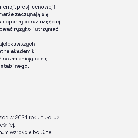
ncji, presji cenowej i
marże zaczynają się
eloperzy coraz częściej
kować ryzyko i utrzymać
najciekawszych
atne akademiki
na zmieniające się
stabilnego,
sce w 2024 roku było już
eśniej.
znym wzroście bo ¼ tej