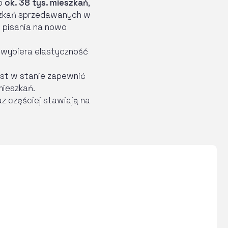
do
ok. 38 tys. mieszkań
,
eszkań sprzedawanych w
o pisania na nowo
b wybiera elastyczność
est w stanie zapewnić
mieszkań.
z częściej stawiają na