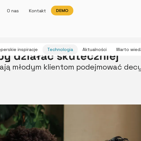
DEMO
O nas
Kontakt
perskie inspiracje
Technologia
Aktualności
Warto wied
by działać skuteczniej
gają młodym klientom podejmować decy