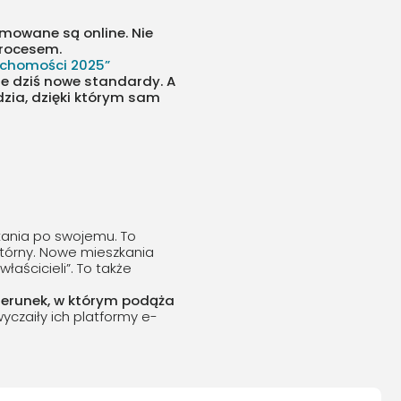
jmowane są online. Nie
procesem.
ruchomości 2025”
je dziś nowe standardy. A
dzia, dzięki którym sam
kania po swojemu. To
 wtórny. Nowe mieszkania
łaścicieli”. To także
ierunek, w którym podąża
wyczaiły ich platformy e-