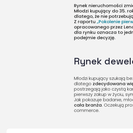
Rynek nieruchomości zmien
Młodzi kupujący do 35. ro
dlatego, że nie potrzebu
Z raportu
„Pokolenie pie
opracowanego przez Lendi
dla rynku oznacza to jedn
podejmie decyzję.
Rynek dewel
Młodzi kupujący szukają b
dlatego
zdecydowana wię
postrzegają jako czystą kar
pierwszy zakup w życiu, sym
Jak pokazuje badanie, młod
cała branża
. Oczekują pro
commerce.