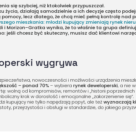
ia się szybciej, niż ktokolwiek przypuszczał.
ku życia, działają samodzielnie a ich decyzje często pode
ją pomocy, lecz dlatego, że chcą mieć pełną kontrolę nad 
rwszego mieszkania: młodzi kupujący zmieniają rynek nie
 i Morizon–Gratka wynika, że to właśnie ta grupa definiu
o: jeśli chcesz być skuteczny, musisz dać klientowi narzę
operski wygrywa
ezpieczeństwa, nowoczesności i możliwości urządzenia miesz
kszość – ponad 70%
– wybiera
rynek deweloperski
, a nie
tę: wolną od kompromisów, remontów i „historii poprzednich w
boliczny krok w dorosłość i emocjonalne „zakorzenienie się”.
zi kupujący nie tylko napędzają popyt, ale też
wyznaczają k
stoty, przejrzystości i obsługi w standardzie, do jakiego przyz