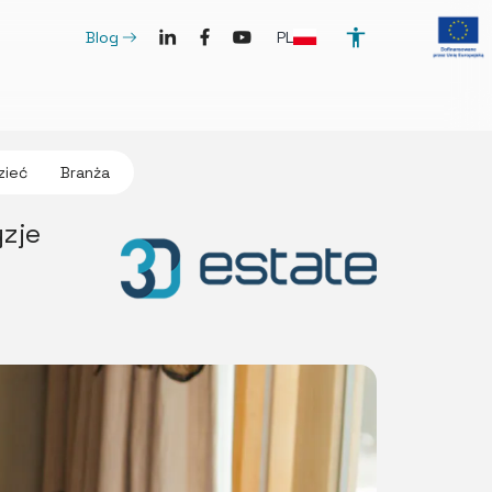
SocialLinkedIn
SocialFacebook
SocialYoutube
ArrowRightLong
PL
Blog
zieć
Branża
zje