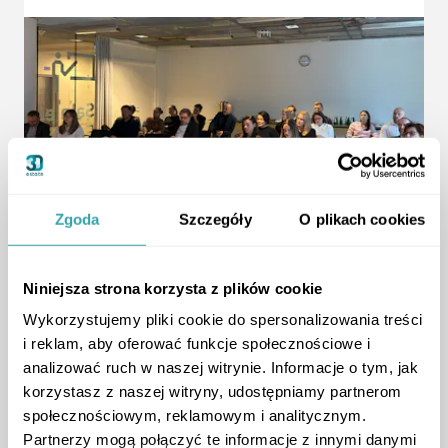
Zgoda
Szczegóły
O plikach cookies
ArrowRightLong
Niniejsza strona korzysta z plików cookie
Wykorzystujemy pliki cookie do spersonalizowania treści
Aktualności
i reklam, aby oferować funkcje społecznościowe i
3D Estate na MIPIM 2025
analizować ruch w naszej witrynie. Informacje o tym, jak
Najważniejsze wydarzenie branży
nieruchomości
korzystasz z naszej witryny, udostępniamy partnerom
Relacja
,
społecznościowym, reklamowym i analitycznym.
Partnerzy mogą połączyć te informacje z innymi danymi