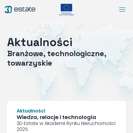
Menu
Rozwiązania
Case Study
Aktualności
O nas
Branżowe, technologiczne,
Kontakt
towarzyskie
DEMO
Blog
ArrowRightLong
SocialLinkedIn
SocialFacebook
SocialYoutube
PL
Dostępność
Aktualności
Wiedza, relacje i technologia
3D Estate w Akademii Rynku Nieruchomości
2025