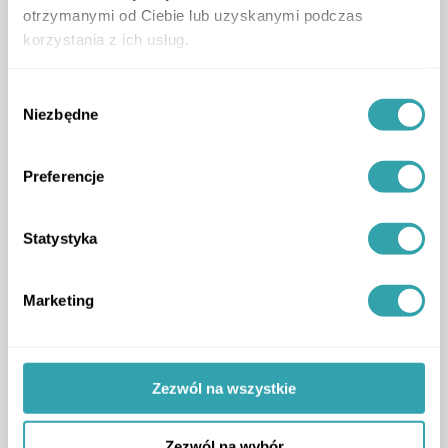
otrzymanymi od Ciebie lub uzyskanymi podczas
korzystania z ich usług.
Wybór
Niezbędne
zgody
Preferencje
ArrowRightLong
Statystyka
1
Marketing
Zezwól na wszystkie
Zezwól na wybór