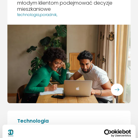
młodym klientom podejmować decyzje
mieszkaniowe
technologia
,
poradnik
,
ArrowRightLong
Technologia
Technologia w branży
deweloperskiej