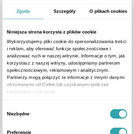
narzędzia, bez których nie da się
sprzedawać
Zgoda
Szczegóły
O plikach cookies
poradnik
,
innowacje
,
technologia
,
Niniejsza strona korzysta z plików cookie
Wykorzystujemy pliki cookie do spersonalizowania treści
i reklam, aby oferować funkcje społecznościowe i
analizować ruch w naszej witrynie. Informacje o tym, jak
korzystasz z naszej witryny, udostępniamy partnerom
społecznościowym, reklamowym i analitycznym.
Partnerzy mogą połączyć te informacje z innymi danymi
otrzymanymi od Ciebie lub uzyskanymi podczas
ArrowRightLong
korzystania z ich usług.
Wybór
1
Niezbędne
zgody
Preferencje