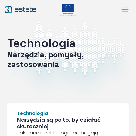
Menu
Rozwiązania
Case Study
Technologia
O nas
Narzędzia, pomysły,
Kontakt
zastosowania
DEMO
Blog
ArrowRightLong
SocialLinkedIn
SocialFacebook
SocialYoutube
PL
Dostępność
Technologia
Narzędzia są po to, by działać
skuteczniej
Jak dane i technologia pomagają