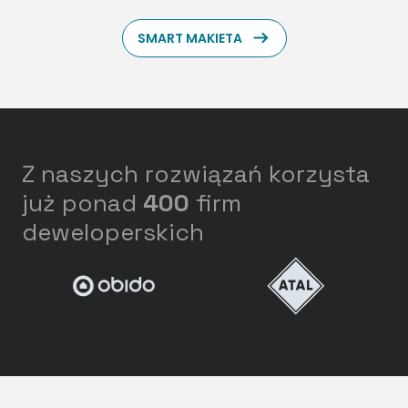
ArrowRightLong
SMART MAKIETA
Z naszych rozwiązań korzysta
już ponad
400
firm
deweloperskich