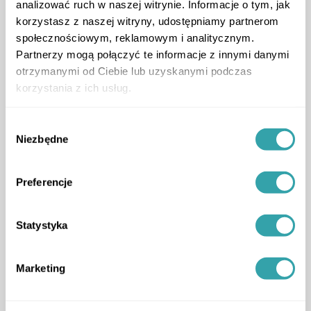
ArrowLeftLong
ArrowRightLong
analizować ruch w naszej witrynie. Informacje o tym, jak
korzystasz z naszej witryny, udostępniamy partnerom
społecznościowym, reklamowym i analitycznym.
Partnerzy mogą połączyć te informacje z innymi danymi
otrzymanymi od Ciebie lub uzyskanymi podczas
korzystania z ich usług.
Pakiet usług, dopasowany do
Twoich potrzeb
Wybór
Niezbędne
zgody
wzbogać ofertę do wyższej wersji i zyskaj więcej
ArrowDown
Preferencje
Statystyka
Marketing
Szczegółowe
Lokalizacja
budynki otoczenia
inwestycji