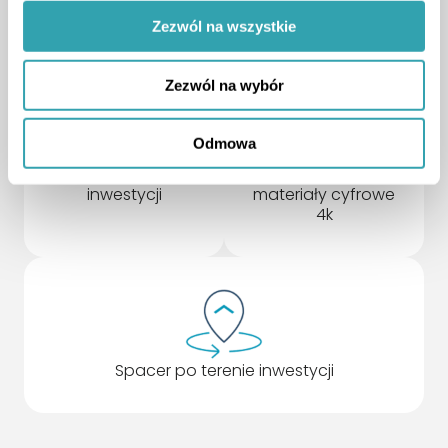
Zezwól na wszystkie
Zezwól na wybór
Odmowa
Oświetlenie
Galeria i
dzienne i nocne
dodatkowe
inwestycji
materiały cyfrowe
4k
Spacer po terenie inwestycji