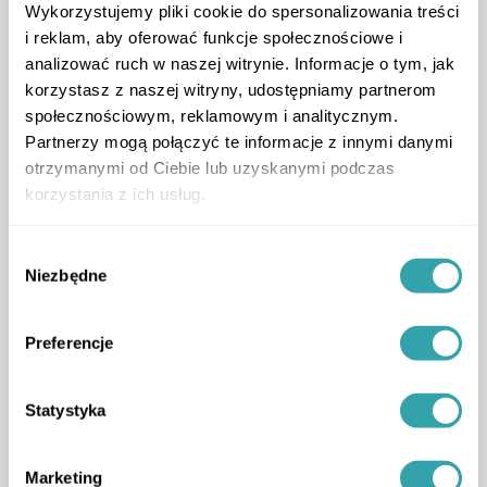
inwestycji.
Wykorzystujemy pliki cookie do spersonalizowania treści
i reklam, aby oferować funkcje społecznościowe i
analizować ruch w naszej witrynie. Informacje o tym, jak
Artykuły autora
korzystasz z naszej witryny, udostępniamy partnerom
społecznościowym, reklamowym i analitycznym.
Partnerzy mogą połączyć te informacje z innymi danymi
otrzymanymi od Ciebie lub uzyskanymi podczas
Warto wiedzieć
Co, jeśli nie sprzedaż
korzystania z ich usług.
Alternatywne metody powiększania tortu
w branży nieruchomości.
Wybór
poradnik
,
Niezbędne
zgody
Preferencje
Statystyka
Marketing