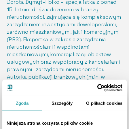
Dorota Dymyt-Holko – specjalistka z ponad
15-letnim doświadczeniem w branży
nieruchomości, zajmująca się kompleksowym
zarządzaniem inwestycjami deweloperskimi,
zarówno mieszkaniowymi, jak i komercyjnymi
(PRS). Ekspertka w zakresie zarządzania
nieruchomościami i wspólnotami
mieszkaniowymi, komercjalizacji obiektów
usługowych oraz współpracy z kancelariami
prawnymi i zarządcami nieruchomości.
Autorka publikacji branżowych (m.in. w
„Rzeczpospolitej”) oraz prowadząca szkolenia
i warsztaty dla specjalistów rynku
nieruchomości. Łączy wiedzę prawną,
Zgoda
Szczegóły
O plikach cookies
praktyczne doświadczenie oraz umiejętności
zarządzania projektami. Interesuje się
prawem, PR i procesami sprzedaży
Niniejsza strona korzysta z plików cookie