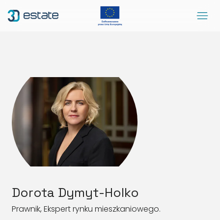
Menu
Rozwiązania
Case Study
O nas
Kontakt
DEMO
Blog
ArrowRightLong
SocialLinkedIn
SocialFacebook
SocialYoutube
PL
Dostępność
Dorota Dymyt-Holko
Prawnik, Ekspert rynku mieszkaniowego.