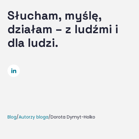
Słucham, myślę,
działam – z ludźmi i
dla ludzi.
SocialLinkedIn
Blog
/
Autorzy bloga
/
Dorota Dymyt-Holko