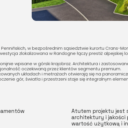
Pennińskich, w bezpośrednim sąsiedztwie kurortu Crans-Mon
estycja zlokalizowana w Randogne łączy prestiż alpejskiej 
nijnie wpisane w górski krajobraz. Architektura i zastosowane
nkcjonalność oczekiwaną przez klientów segmentu premium.
wanych układach i metrażach otwierają się na panoramiczne
zenie gór, światła i przestrzeni staje się integralnym ele
rtamentów
Atutem projektu jest s
architektury i jakości
wartość użytkową i i