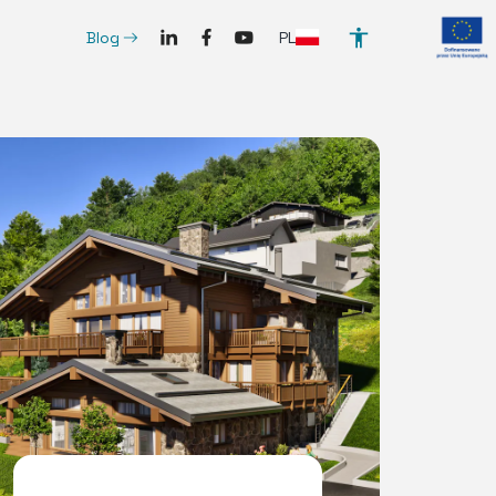
SocialLinkedIn
SocialFacebook
SocialYoutube
ArrowRightLong
PL
Blog