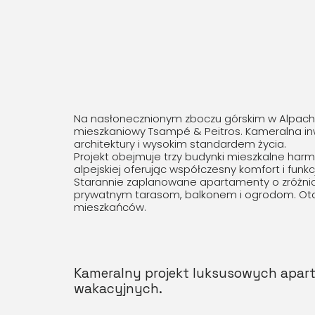
Na nasłonecznionym zboczu górskim w Alpach 
mieszkaniowy Tsampé & Peitros. Kameralna inw
architektury i wysokim standardem życia.
Projekt obejmuje trzy budynki mieszkalne harmo
alpejskiej oferując współczesny komfort i fu
Starannie zaplanowane apartamenty o zróżnico
prywatnym tarasom, balkonem i ogrodom. Otoc
mieszkańców.
Kameralny projekt luksusowych apa
wakacyjnych.