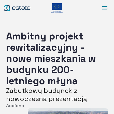
Menu
Rozwiązania
Case Study
Ambitny projekt
O nas
rewitalizacyjny -
Kontakt
nowe mieszkania w
DEMO
budynku 200-
Blog
ArrowRightLong
letniego młyna
SocialLinkedIn
SocialFacebook
SocialYoutube
PL
Dostępność
Zabytkowy budynek z
nowoczesną prezentacją
Acciona