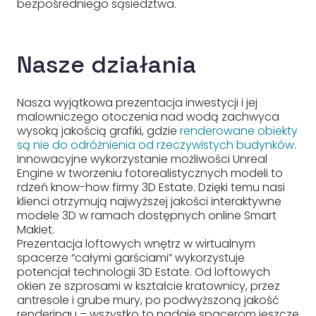
bezpośredniego sąsiedztwa.
Nasze działania
Nasza wyjątkowa prezentacja inwestycji i jej
malowniczego otoczenia nad wodą zachwyca
wysoką jakością grafiki, gdzie
renderowane obiekty
są nie do odróżnienia od rzeczywistych budynków
.
Innowacyjne wykorzystanie możliwości Unreal
Engine w tworzeniu fotorealistycznych modeli to
rdzeń know-how firmy 3D Estate. Dzięki temu nasi
klienci otrzymują najwyższej jakości interaktywne
modele 3D w ramach dostępnych online Smart
Makiet.
Prezentacja loftowych wnętrz w wirtualnym
spacerze “całymi garściami” wykorzystuje
potencjał technologii 3D Estate. Od loftowych
okien ze szprosami w kształcie kratownicy, przez
antresole i grube mury, po podwyższoną jakość
renderingu – wszystko to nadaje spacerom jeszcze