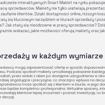
adczenie interaktywnych Smart Makiet na rynku pokazuje,
acę sprzedawców. Makiety nie tylko ułatwiają prezentacj
zaufanie klientów. Dzięki dostępności online, niższym ko
tały się kluczowym narzędziem w biurach sprzedaży i poza
ie? Jak stały się nieodzowne w pracy sprzedawców? Dziś, 
aźnie wskazać, jakie możliwości oferują makiety oraz j
przedaży w każdym wymiarze
rzedawcy mogą zaprezentować ofertę w sposób dopasowany 
zasu. Podczas spotkań makiety umożliwiają pokazanie każdeg
kań, przez widoki z okien po dostępne udogodnienia w okoli
ardziej angażujące i precyzyjne, co znacząco wpływa na decy
 sprzedawca może spotkać się z klientem w biurze, w jego d
wsze będzie kompletna i profesjonalna. Wirtualne spacery, int
zwalają klientowi lepiej zrozumieć i poznać inwestycję, co b
 decyzji.