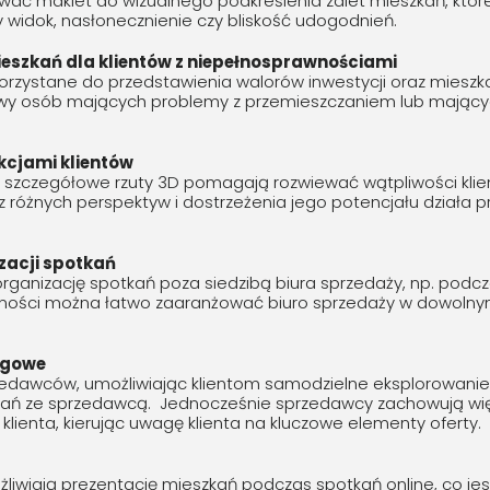
ać makiet do wizualnego podkreślenia zalet mieszkań, któ
y widok, nasłonecznienie czy bliskość udogodnień.
ieszkań dla klientów z niepełnosprawnościami
rzystane do przedstawienia walorów inwestycji oraz mieszka
ywy osób mających problemy z przemieszczaniem lub mający
ekcjami klientów
z szczegółowe rzuty 3D pomagają rozwiewać wątpliwości klie
z różnych perspektyw i dostrzeżenia jego potencjału działa p
izacji spotkań
rganizację spotkań poza siedzibą biura sprzedaży, np. podcz
ilności można łatwo zaaranżować biuro sprzedaży w dowoln
ugowe
edawców, umożliwiając klientom samodzielne eksplorowanie of
kań ze sprzedawcą. Jednocześnie sprzedawcy zachowują wię
ienta, kierując uwagę klienta na kluczowe elementy oferty.
liwiają prezentację mieszkań podczas spotkań online, co jes