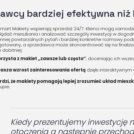
awcy bardziej efektywna niż
 Smart Makiety wspierają sprzedaż 24/7. Klienci mogą samodz
glądać mieszkania i analizować szczegóły inwestycji w dogodn
iej powtarzalnych pytań i bardziej konkretne rozmowy podcza
ygotowany, a sprzedawca może skoncentrować się na finalizacj
 dobitniej:
zysta z makiet „zawsze lub często”
, doceniając ich wsze
asza wzrost zainteresowania ofertą
dzięki interaktywnym 
dzi, że makiety pomagają lepiej zrozumieć układ miesz
upie.
Kiedy prezentujemy inwestycję 
otoczenia a następnie przechodz