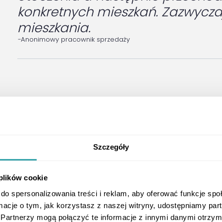
konkretnych mieszkań. Zazwyczaj 
mieszkania.
-
Anonimowy pracownik sprzedaży
aktyce: Jak skutecznie wykor
rzedaży nieruchomości?
aktywne to innowacyjne narzędzie, które wspiera deweloperów
Szczegóły
westycji. Oto różnorodne sposoby ich praktycznego zastosow
entów i zwiększyć sprzedaż:
 plików cookie
ji w biurze sprzedaży
 wyświetlane na ekranach dotykowych, pozwalają na szczeg
do spersonalizowania treści i reklam, aby oferować funkcje sp
toczenia. Dzięki intuicyjnemu interfejsowi klienci mogą łatwo z
az infrastrukturę w pobliżu.
ormacje o tym, jak korzystasz z naszej witryny, udostępniamy p
Partnerzy mogą połączyć te informacje z innymi danymi otrzym