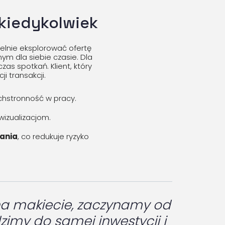
 kiedykolwiek
ielnie eksplorować ofertę
ym dla siebie czasie. Dla
s spotkań. Klient, który
i transakcji.
chstronność w pracy.
wizualizacjom.
kania
, co redukuje ryzyko
na makiecie, zaczynamy od
imy do samej inwestycji i