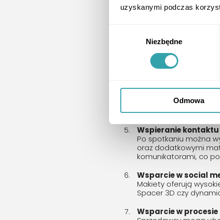
Prezentacja w tereni
uzyskanymi podczas korzysta
Makiety doskonale spr
mieszkaniach. Przy po
nawet rzucie kondygnac
Wybór
Niezbędne
zgody
Wygodne wyszukiwan
Otagowanie mieszkań w m
takich jak powierzchnia
Zamiana papierowych
Zamiast tradycyjnych b
Odmowa
spersonalizowany link 
jednocześnie są ekolo
Wspieranie kontaktu
Po spotkaniu można wy
oraz dodatkowymi mater
komunikatorami, co p
Wsparcie w social m
Makiety oferują wysoki
Spacer 3D czy dynamic
Wsparcie w procesie