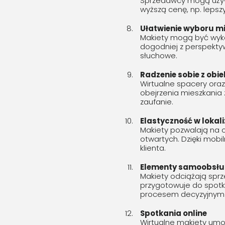
Sprzedawcy mogą używ
wyższą cenę, np. lepsz
Ułatwienie wyboru m
Makiety mogą być wyko
dogodniej z perspekt
słuchowe.
Radzenie sobie z obi
Wirtualne spacery ora
obejrzenia mieszkania 
zaufanie.
Elastyczność w lokal
Makiety pozwalają na o
otwartych. Dzięki mob
klienta.
Elementy samoobsł
Makiety odciążają sprz
przygotowuje do spot
procesem decyzyjnym kl
Spotkania online
Wirtualne makiety umoż