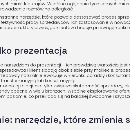
innych miast lub krajów. Wspólne oglądanie tych samych mies
prowadzenie rozmów na odległość.
chstronne narzędzie, które pozwala dostosować proces sprze
 efektywność pracy sprzedawców. Ich zastosowanie w nowoc
andardem, który przyciąga klientów i buduje przewagę konkur
ylko prezentacja
ie narzędziem do prezentacji – ich prawdziwą wartością jest
 sprzedawca i klient siadają obok siebie przy makiecie, proce
rzedawcy naturalnie ewoluuje w kierunku doradcy i konsultant
transformacyjną lub konsultacyjną.
tnerskiej relacji, nie tylko zwiększa skuteczność sprzedaży, al
endy obecne w wielu branżach. Wspólne eksplorowanie oferty
zym poziomie, co przekłada się na bardziej świadome i szybs
: narzędzie, które zmienia 