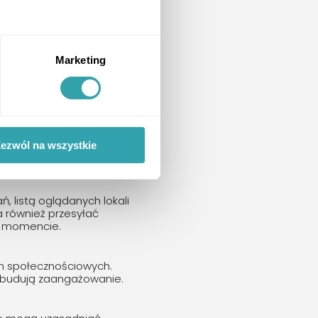
y lub w gotowych
a obrysie budynku a
nieruchomości.
Marketing
ug preferencji klienta,
mogą otrzymać
ezwól na wszystkie
awsze pod ręką a
 listą oglądanych lokali
a również przesyłać
m momencie.
ach społecznościowych.
i budują zaangażowanie.