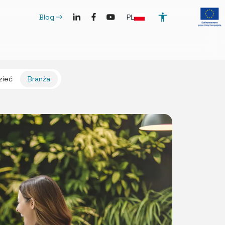
SocialLinkedIn
SocialFacebook
SocialYoutube
ArrowRightLong
PL
Blog
zieć
Branża