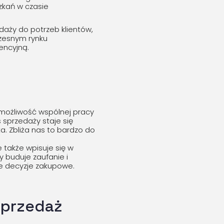
zkań w czasie
daży do potrzeb klientów,
zesnym rynku
encyjną.
 możliwość wspólnej pracy
s sprzedaży staje się
a. Zbliża nas to bardzo do
e także wpisuje się w
 buduje zaufanie i
ze decyzje zakupowe.
sprzedaż