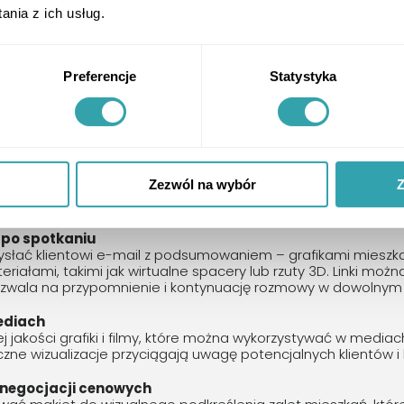
e
nia z ich usług.
awdzają się podczas oprowadzania klientów na placu budow
mocy tabletu można zaprezentować lokalizację mieszkania n
ji, co pomaga klientom lepiej zrozumieć przestrzeń i układ 
Preferencje
Statystyka
ie mieszkań
akiecie umożliwia szybkie i intuicyjne filtrowanie ofert wedł
, liczba pokoi czy widok z okna.
 broszur na wersję cyfrową
roszur, które często giną wśród innych materiałów, klienci 
Zezwól na wybór
Z
do wybranych mieszkań. E-broszury są bardziej praktyczne, z
giczne.
 po spotkaniu
słać klientowi e-mail z podsumowaniem – grafikami mieszkań,
iałami, takimi jak wirtualne spacery lub rzuty 3D. Linki możn
ozwala na przypomnienie i kontynuację rozmowy w dowolny
ediach
ej jakości grafiki i filmy, które można wykorzystywać w medi
zne wizualizacje przyciągają uwagę potencjalnych klientów 
 negocjacji cenowych