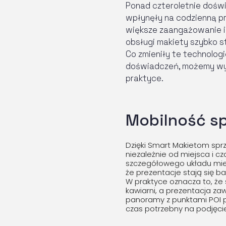
Ponad czteroletnie doświ
wpłynęły na codzienną pr
większe zaangażowanie i 
obsługi makiety szybko s
Co zmieniły te technolog
doświadczeń, możemy wyr
praktyce.
Mobilność s
Dzięki Smart Makietom sp
niezależnie od miejsca i c
szczegółowego układu miesz
że prezentacje stają się b
W praktyce oznacza to, że
kawiarni, a prezentacja za
panoramy z punktami POI po
czas potrzebny na podjęcie