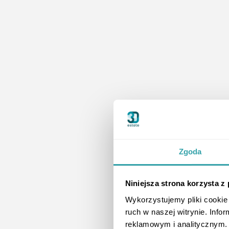
Makiety w pr
procesie sp
Makiety wirtualne i inter
Zgoda
efektywnej prezentacji in
poprawić jakość obsługi kli
Niniejsza strona korzysta z
Prezentacja inwestyc
Interaktywne makiety,
Wykorzystujemy pliki cookie 
inwestycji, jak i jej o
dostępność mieszkań or
ruch w naszej witrynie. Inf
reklamowym i analitycznym. 