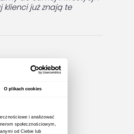
klienci już znają te
zystać je w
 i sprzedawców mieszkań w
O plikach cookies
ania, które mogą znacząco
ółowe pokazanie zarówno
ołecznościowe i analizować
rozumieć układ budynków,
artnerom społecznościowym,
anymi od Ciebie lub