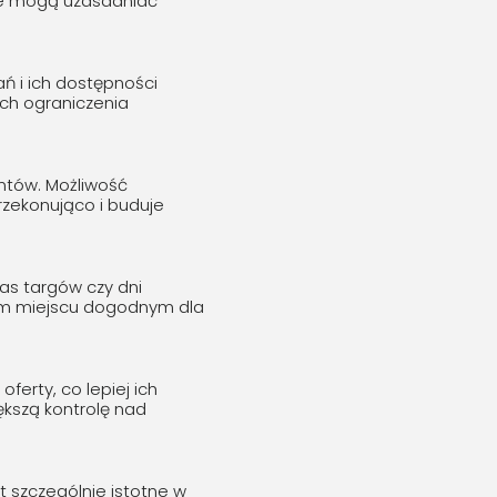
re mogą uzasadniać
ń i ich dostępności
ch ograniczenia
ntów. Możliwość
rzekonująco i buduje
as targów czy dni
ym miejscu dogodnym dla
erty, co lepiej ich
kszą kontrolę nad
t szczególnie istotne w