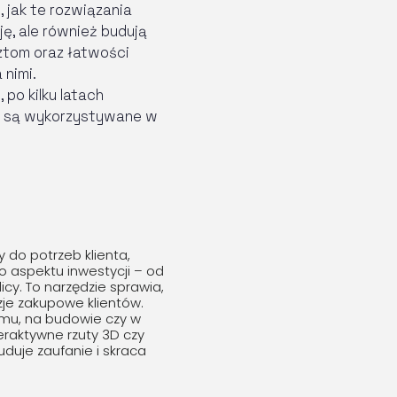
 jak te rozwiązania
ę, ale również budują
sztom oraz łatwości
 nimi.
po kilku latach
ak są wykorzystywane w
do potrzeb klienta,
o aspektu inwestycji – od
cy. To narzędzie sprawia,
zje zakupowe klientów.
omu, na budowie czy w
eraktywne rzuty 3D czy
uduje zaufanie i skraca