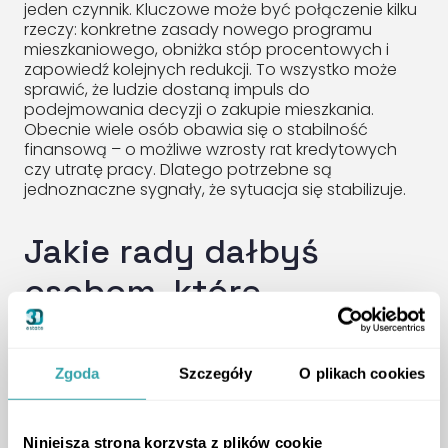
jeden czynnik. Kluczowe może być połączenie kilku
rzeczy: konkretne zasady nowego programu
mieszkaniowego, obniżka stóp procentowych i
zapowiedź kolejnych redukcji. To wszystko może
sprawić, że ludzie dostaną impuls do
podejmowania decyzji o zakupie mieszkania.
Obecnie wiele osób obawia się o stabilność
finansową – o możliwe wzrosty rat kredytowych
czy utratę pracy. Dlatego potrzebne są
jednoznaczne sygnały, że sytuacja się stabilizuje.
Jakie rady dałbyś
osobom, które
przymierzają się do
zakupu pierwszego
Zgoda
Szczegóły
O plikach cookies
mieszkania?
Niniejsza strona korzysta z plików cookie