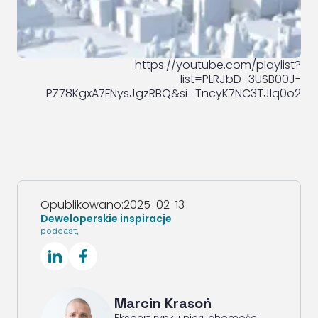
https://youtube.com/playlist?
list=PLRJbD_3USB00J-
PZ78KgxA7FNysJgzRBQ&si=TncyK7NC3TJIq0o2
Opublikowano:
2025-02-13
Deweloperskie inspiracje
podcast
,
SocialLinkedIn
SocialFacebook
Marcin Krasoń