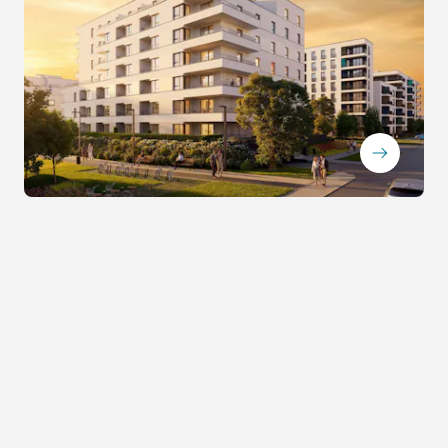
ArrowRightLong