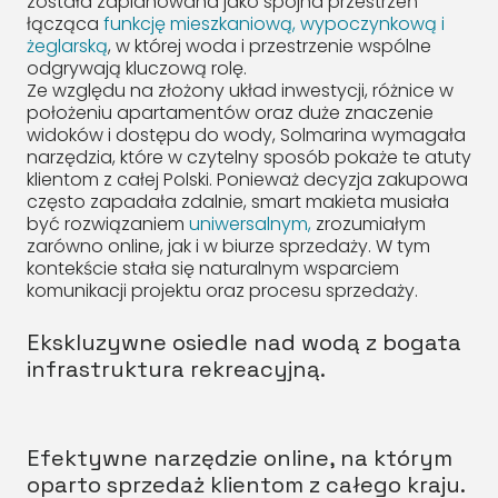
została zaplanowana jako spójna przestrzeń
łącząca
funkcję mieszkaniową, wypoczynkową i
żeglarską
, w której woda i przestrzenie wspólne
odgrywają kluczową rolę.
Ze względu na złożony układ inwestycji, różnice w
położeniu apartamentów oraz duże znaczenie
widoków i dostępu do wody, Solmarina wymagała
narzędzia, które w czytelny sposób pokaże te atuty
klientom z całej Polski. Ponieważ decyzja zakupowa
często zapadała zdalnie, smart makieta musiała
być rozwiązaniem
uniwersalnym,
zrozumiałym
zarówno online, jak i w biurze sprzedaży. W tym
kontekście stała się naturalnym wsparciem
komunikacji projektu oraz procesu sprzedaży.
Ekskluzywne osiedle nad wodą z bogata
infrastruktura rekreacyjną.
Efektywne narzędzie online, na którym
oparto sprzedaż klientom z całego kraju.