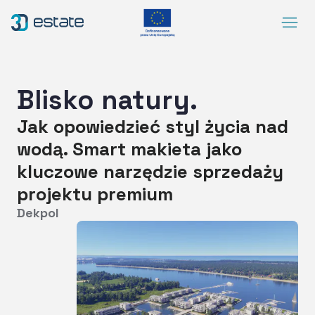
Menu
Rozwiązania
Case Study
Blisko natury.
O nas
Jak opowiedzieć styl życia nad
Kontakt
wodą. Smart makieta jako
DEMO
kluczowe narzędzie sprzedaży
projektu premium
Blog
ArrowRightLong
Dekpol
SocialLinkedIn
SocialFacebook
SocialYoutube
PL
Dostępność