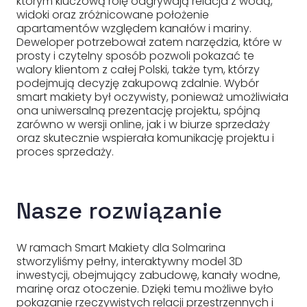
którym kluczową rolę odgrywają relacja z wodą,
widoki oraz zróżnicowane położenie
apartamentów względem kanałów i mariny.
Deweloper potrzebował zatem narzędzia, które w
prosty i czytelny sposób pozwoli pokazać te
walory klientom z całej Polski, także tym, którzy
podejmują decyzję zakupową zdalnie. Wybór
smart makiety był oczywisty, ponieważ umożliwiała
ona uniwersalną prezentację projektu, spójną
zarówno w wersji online, jak i w biurze sprzedaży
oraz skutecznie wspierała komunikację projektu i
proces sprzedaży.
Nasze rozwiązanie
W ramach Smart Makiety dla Solmarina
stworzyliśmy pełny, interaktywny model 3D
inwestycji, obejmujący zabudowę, kanały wodne,
marinę oraz otoczenie. Dzięki temu możliwe było
pokazanie rzeczywistych relacji przestrzennych i