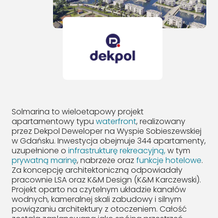
Solmarina to wieloetapowy projekt
apartamentowy typu
waterfront
, realizowany
przez Dekpol Deweloper na Wyspie Sobieszewskiej
w Gdańsku. Inwestycja obejmuje 344 apartamenty,
uzupełnione o
infrastrukturę rekreacyjną,
w tym
prywatną marinę
, nabrzeże oraz
funkcje hotelowe
.
Za koncepcję architektoniczną odpowiadały
pracownie LSA oraz K&M Design (K&M Karczewski).
Projekt oparto na czytelnym układzie kanałów
wodnych, kameralnej skali zabudowy i silnym
powiązaniu architektury z otoczeniem. Całość