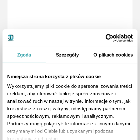
Zgoda
Szczegóły
O plikach cookies
Niniejsza strona korzysta z plików cookie
Wykorzystujemy pliki cookie do spersonalizowania treści
Materiały 4K
i reklam, aby oferować funkcje społecznościowe i
przygotowane dla
analizować ruch w naszej witrynie. Informacje o tym, jak
korzystasz z naszej witryny, udostępniamy partnerom
Solmarina
społecznościowym, reklamowym i analitycznym.
Partnerzy mogą połączyć te informacje z innymi danymi
Wysokiej jakości animacje i rendery 3D wykonane
otrzymanymi od Ciebie lub uzyskanymi podczas
zostały jako
dodatek do Smart Makiety
.
Wykorzystywane są do komunikacji w social
korzystania z ich usług.