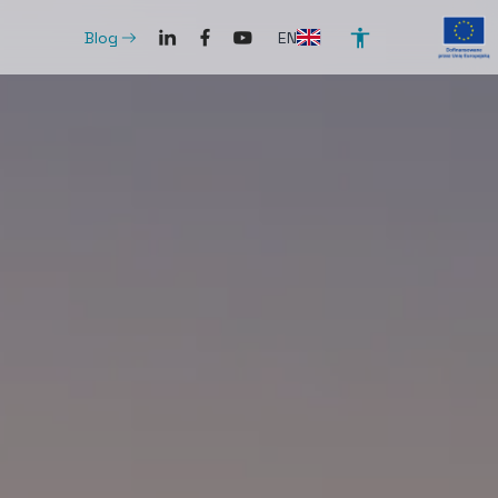
SocialLinkedIn
SocialFacebook
SocialYoutube
ArrowRightLong
EN
Blog