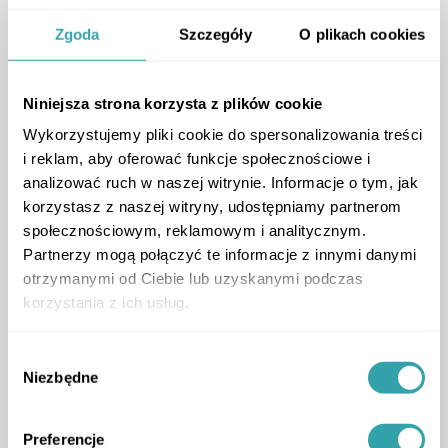
How developers shape the future while
preserving history
Zgoda
Szczegóły
O plikach cookies
podcast
,
Niniejsza strona korzysta z plików cookie
Wykorzystujemy pliki cookie do spersonalizowania treści
i reklam, aby oferować funkcje społecznościowe i
analizować ruch w naszej witrynie. Informacje o tym, jak
korzystasz z naszej witryny, udostępniamy partnerom
społecznościowym, reklamowym i analitycznym.
Partnerzy mogą połączyć te informacje z innymi danymi
otrzymanymi od Ciebie lub uzyskanymi podczas
ArrowRightLong
korzystania z ich usług.
Wybór
1
Niezbędne
zgody
Preferencje