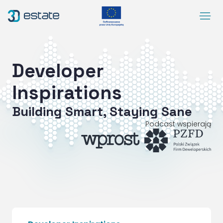
Menu
Solutions
Case Study
Developer
About Us
Inspirations
Contact
Building Smart, Staying Sane
DEMO
Podcast wspierają
Blog
ArrowRightLong
SocialLinkedIn
SocialFacebook
SocialYoutube
EN
Accessibility