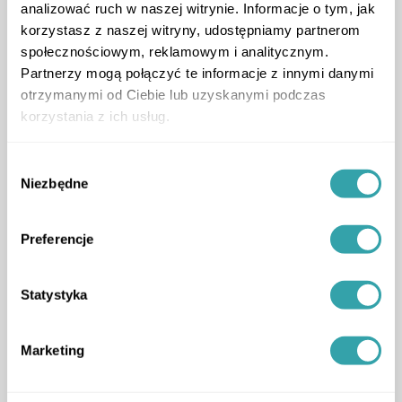
analizować ruch w naszej witrynie. Informacje o tym, jak
korzystasz z naszej witryny, udostępniamy partnerom
ArrowRightLong
społecznościowym, reklamowym i analitycznym.
Partnerzy mogą połączyć te informacje z innymi danymi
otrzymanymi od Ciebie lub uzyskanymi podczas
korzystania z ich usług.
Aktualności
3D Estate w panelu sprzedażowym
Wybór
PZFD
Niezbędne
Skuteczna sprzedaż w trudnych czasach
zgody
poradnik
,
Preferencje
Statystyka
Marketing