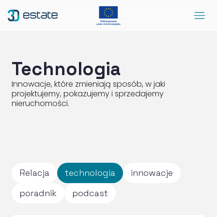
Menu
Rozwiązania
Case Study
Technologia
O nas
Innowacje, które zmieniają sposób, w jaki
projektujemy, pokazujemy i sprzedajemy
Kontakt
nieruchomości.
DEMO
Blog
ArrowRightLong
SocialLinkedIn
SocialFacebook
SocialYoutube
PL
Dostępność
Relacja
technologia
innowacje
poradnik
podcast