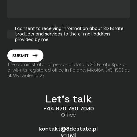
I consent to receiving information about 3D Estate
products and services to the e-mail address
provided by me
ArrowRightLong
SUBMIT
The administrator of personal data is 3D Estate Sp. z o.
o. with its registered office in Poland, Mikołów (43-190) at
ul. Wyzwolenia 27.
Let's talk
+44 870 760 7030
Office
kontakt@3destate.pl
e-mail