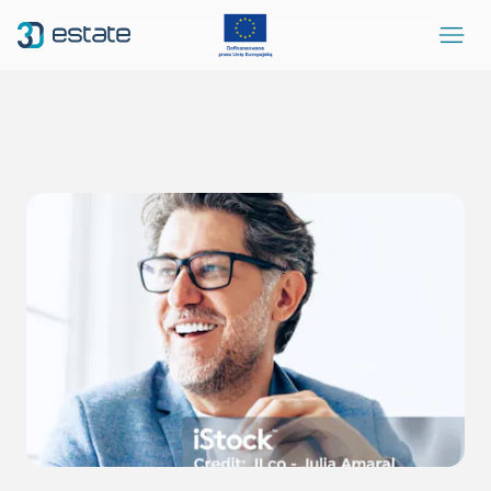
Menu
Solutions
Case Study
About Us
Contact
DEMO
Blog
ArrowRightLong
SocialLinkedIn
SocialFacebook
SocialYoutube
EN
Accessibility