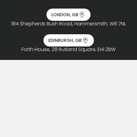
LONDON, GB
184 Shepherds Bush Road, Hammersmith, W6 7NL
EDINBURGH, GB
Forth House, 28 Rutland Square, EH1 2BW