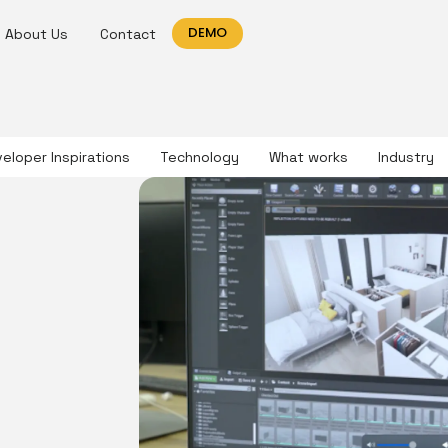
DEMO
About Us
Contact
eloper Inspirations
Technology
What works
Industry