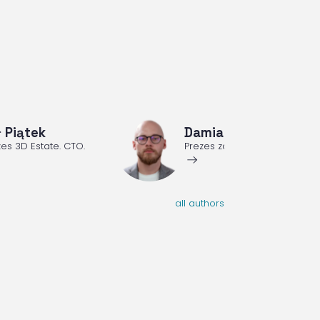
 Piątek
Damian Podwiązka
es 3D Estate. CTO.
Prezes zarządu 3D Estate. C
ArrowRightLong
all authors