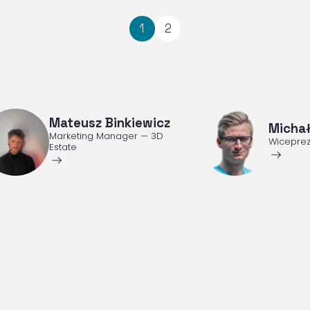
1
2
Mateusz Binkiewicz
Michał
Marketing Manager — 3D
Wiceprez
Estate
ArrowRightLong
ArrowRightLong