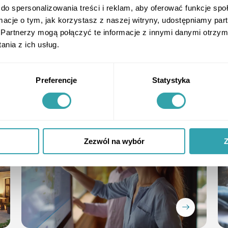
ArrowRightLong
do spersonalizowania treści i reklam, aby oferować funkcje sp
ormacje o tym, jak korzystasz z naszej witryny, udostępniamy p
Partnerzy mogą połączyć te informacje z innymi danymi otrzym
nia z ich usług.
What works
The Tech Sprint in Real Estate
From 2D Floor Plans to Interactive 3D
Preferencje
Statystyka
Twins
guidebook
,
innowacje
,
technology
,
Zezwól na wybór
Z
ArrowRightLong