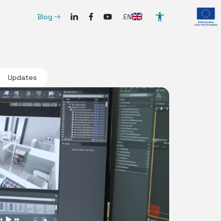
SocialLinkedIn
SocialFacebook
SocialYoutube
ArrowRightLong
EN
Blog
Updates