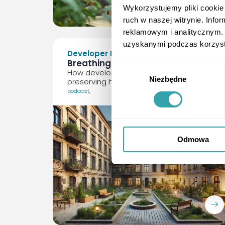
ArrowRightLong
Wykorzystujemy pliki cookie 
ruch w naszej witrynie. Inf
reklamowym i analitycznym. 
uzyskanymi podczas korzysta
Developer Inspirations
Breathing New Life into Old Walls
Wybór
How developers shape the future while
Niezbędne
zgody
preserving history
podcast
,
Odmowa
ArrowRightLong