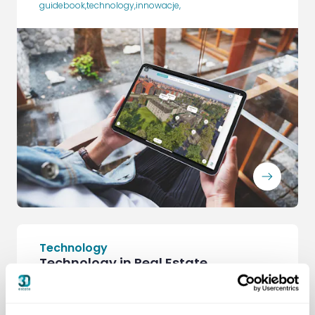
guidebook
,
technology
,
innowacje
,
ArrowRightLong
Technology
Technology in Real Estate
Development
Tools You Can’t Sell Without
guidebook
,
innowacje
,
technology
,