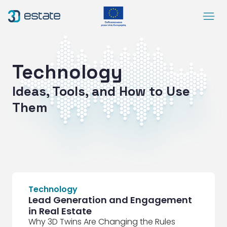
Menu
Solutions
Case Study
Technology
About Us
Ideas, Tools, and How to Use
Contact
Them
DEMO
Blog
ArrowRightLong
SocialLinkedIn
SocialFacebook
SocialYoutube
EN
Accessibility
Technology
Lead Generation and Engagement
in Real Estate
Why 3D Twins Are Changing the Rules