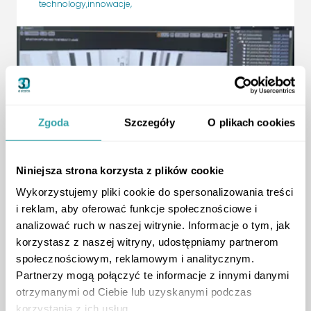
technology
,
innowacje
,
Zgoda
Szczegóły
O plikach cookies
Niniejsza strona korzysta z plików cookie
ArrowRightLong
Wykorzystujemy pliki cookie do spersonalizowania treści
i reklam, aby oferować funkcje społecznościowe i
analizować ruch w naszej witrynie. Informacje o tym, jak
Developer Inspirations
korzystasz z naszej witryny, udostępniamy partnerom
New Technologies in Real Estate
społecznościowym, reklamowym i analitycznym.
Trends, Tools, and Buyer Confidence
Partnerzy mogą połączyć te informacje z innymi danymi
podcast
,
otrzymanymi od Ciebie lub uzyskanymi podczas
korzystania z ich usług.