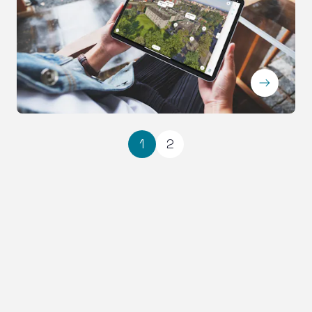
ArrowRightLong
1
2