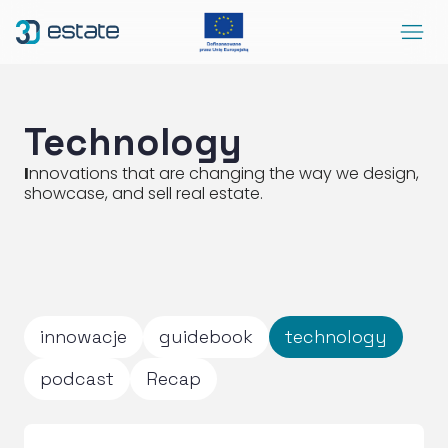
Menu
Solutions
Case Study
Technology
About Us
I
nnovations that are changing the way we design,
showcase, and sell real estate.
Contact
DEMO
Blog
ArrowRightLong
SocialLinkedIn
SocialFacebook
SocialYoutube
EN
Accessibility
innowacje
guidebook
technology
podcast
Recap