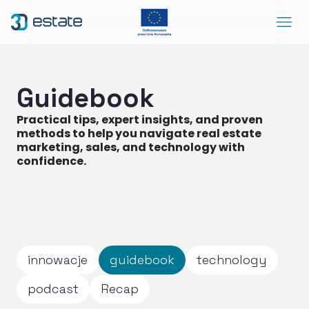
Menu
Solutions
Case Study
Guidebook
About Us
Practical tips, expert insights, and proven
methods to help you navigate real estate
Contact
marketing, sales, and technology with
confidence.
DEMO
Blog
ArrowRightLong
SocialLinkedIn
SocialFacebook
SocialYoutube
EN
Accessibility
innowacje
guidebook
technology
podcast
Recap