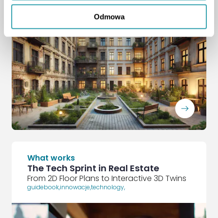
Odmowa
ArrowRightLong
What works
The Tech Sprint in Real Estate
From 2D Floor Plans to Interactive 3D Twins
guidebook
,
innowacje
,
technology
,