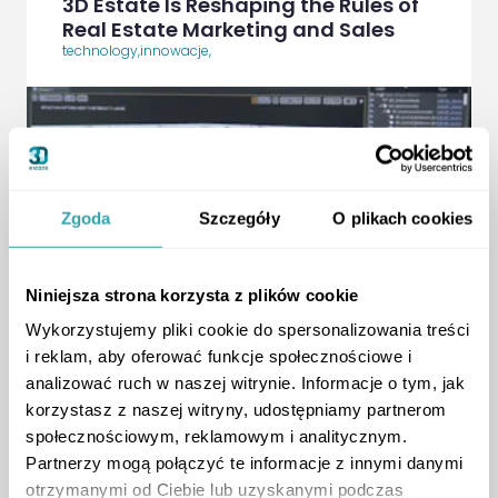
3D Estate Is Reshaping the Rules of
Real Estate Marketing and Sales
technology
,
innowacje
,
Zgoda
Szczegóły
O plikach cookies
Niniejsza strona korzysta z plików cookie
ArrowRightLong
Wykorzystujemy pliki cookie do spersonalizowania treści
i reklam, aby oferować funkcje społecznościowe i
analizować ruch w naszej witrynie. Informacje o tym, jak
korzystasz z naszej witryny, udostępniamy partnerom
Developer Inspirations
społecznościowym, reklamowym i analitycznym.
New Technologies in Real Estate
Partnerzy mogą połączyć te informacje z innymi danymi
Trends, Tools, and Buyer Confidence
otrzymanymi od Ciebie lub uzyskanymi podczas