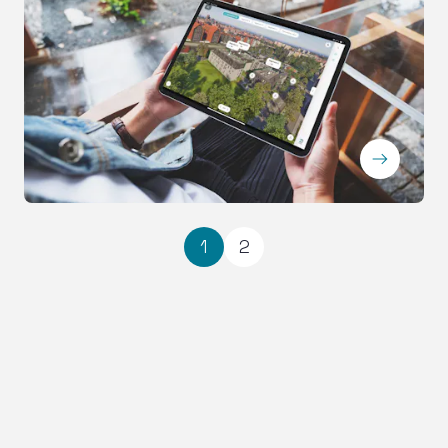
ArrowRightLong
1
2