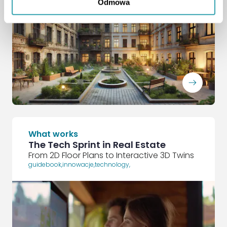
Odmowa
ArrowRightLong
What works
The Tech Sprint in Real Estate
From 2D Floor Plans to Interactive 3D Twins
guidebook
,
innowacje
,
technology
,