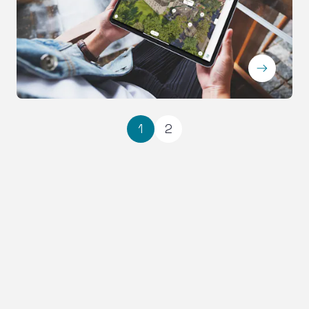
ArrowRightLong
1
2