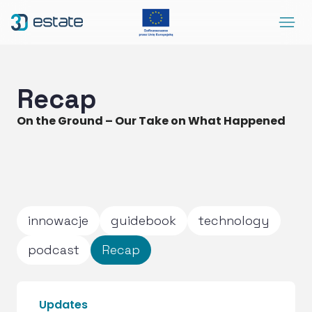
Menu
Solutions
Case Study
Recap
About Us
On the Ground – Our Take on What Happened
Contact
DEMO
Blog
ArrowRightLong
innowacje
guidebook
technology
SocialLinkedIn
SocialFacebook
SocialYoutube
EN
Accessibility
podcast
Recap
Updates