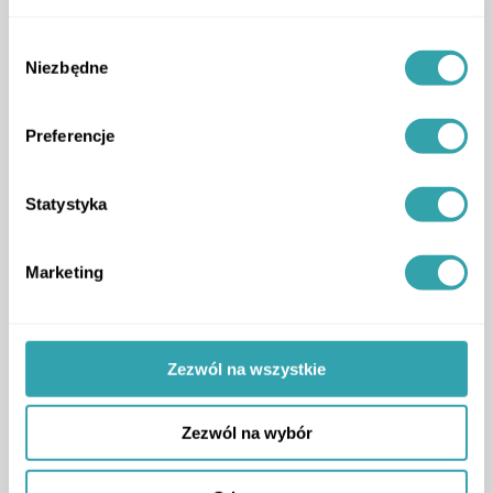
Wybór
Niezbędne
zgody
Preferencje
ArrowRightLong
Statystyka
Marketing
Developer Inspirations
Breathing New Life into Old Walls
How developers shape the future while
Zezwól na wszystkie
preserving history
podcast
,
Zezwól na wybór