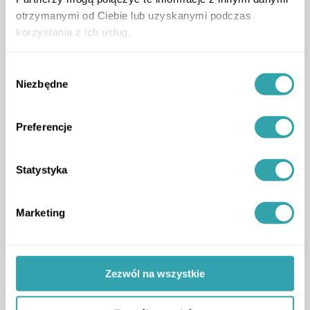
Developer Inspirations
New Technologies in Real Estate
otrzymanymi od Ciebie lub uzyskanymi podczas
Trends, Tools, and Buyer Confidence
korzystania z ich usług.
podcast
,
Wybór
Niezbędne
zgody
Preferencje
Statystyka
ArrowRightLong
Marketing
Zezwól na wszystkie
Developer Inspirations
Breathing New Life into Old Walls