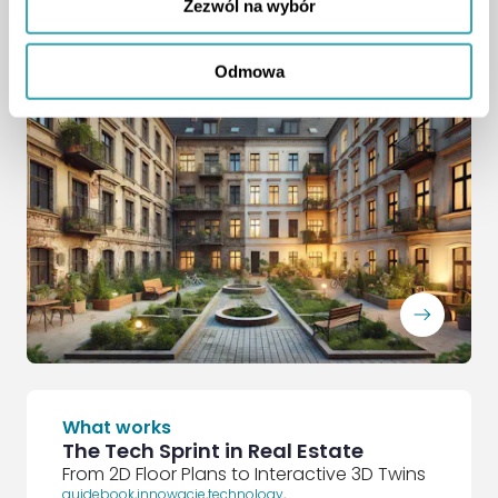
How developers shape the future while
Zezwól na wybór
preserving history
podcast
,
Odmowa
ArrowRightLong
What works
The Tech Sprint in Real Estate
From 2D Floor Plans to Interactive 3D Twins
guidebook
,
innowacje
,
technology
,