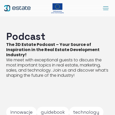
Menu
Solutions
Case Study
Podcast
About Us
The 3D Estate Podcast – Your Source of
Inspiration in the Real Estate Development
Contact
Industry!
We meet with exceptional guests to discuss the
DEMO
most important topics in real estate, marketing,
Blog
ArrowRightLong
sales, and technology. Join us and discover what’s
shaping the future of the industry!
SocialLinkedIn
SocialFacebook
SocialYoutube
EN
Accessibility
innowacje
guidebook
technology