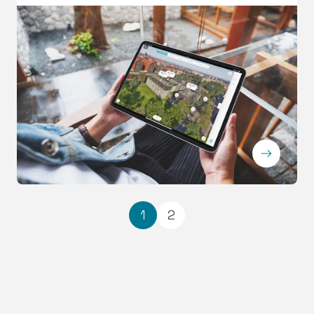
ArrowRightLong
1
2